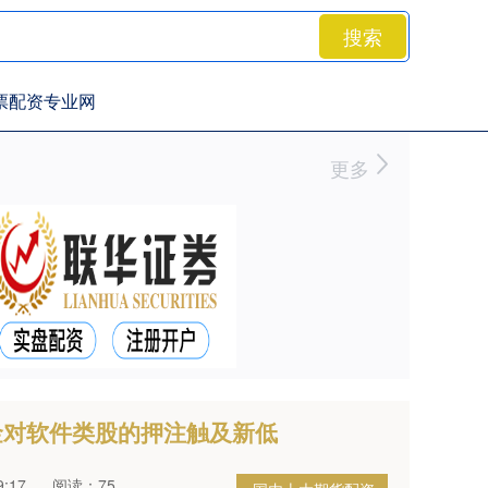
搜索
票配资专业网
更多
金对软件类股的押注触及新低
:17
阅读：75