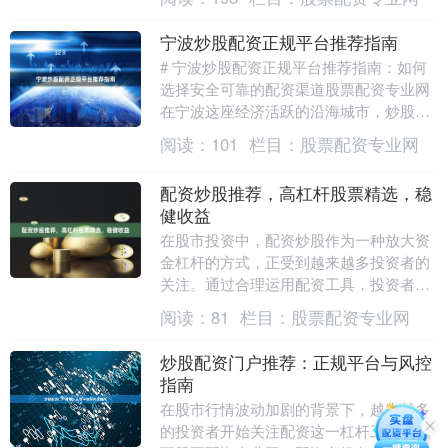
平台，如....
宁波炒股配资正规平台推荐指南
# 宁波炒股配资正规平台推荐指南：如何
选择安全可靠的配资渠道股票配资专业网
在宁波这座经济活跃的沿海城市，炒股配
资逐渐成为投资者放大收益的重要工具。
阅读：
101
栏目：
股票配资专业网
然而，面对市....
配资炒股推荐，高杠杆股票精选，稳
健收益
在股市投资中，配资炒股作为一种放大资
金杠杆的方式，正受到越来越多投资者的
关注。通过合理运用配资工具，投资者可
以用较少的自有资金撬动更大的投资规
阅读：
81
栏目：
股票配资专业网
模，从而在行情向好....
炒股配资门户推荐：正规平台与风控
指南
在股市行情波动加剧的背景下，越来越多
的投资者开始关注配资这一杠杆工具。然