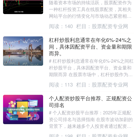
随着资本市场的持续活跃，股票配资作为
一种杠杆投资工具在线股票配资，其相关
网站平台的行情变化与市场动态紧密相
连。本文将深入分析当前股票配资网站的
阅读：
140
栏目：
股票配资专业网
最新市场动态，并解....
杠杆炒股利息通常在年化6%-24%之
间，具体因配资平台、资金量和期限
而异。
# 杠杆炒股利息通常在年化6%-24%之间杠
杆炒股平台，具体因配资平台、资金量和
期限而异 在股票市场中，杠杆炒股作为一
种放大收益的方式，近年来受到不少投资
阅读：
113
栏目：
股票配资专业网
者的关....
个人配资炒股平台推荐、正规配资公
司排名
# 个人配资炒股平台推荐：2025年正规配
资公司排名与选择指南 在股市波动加剧的
背景下，越来越多个人投资者通过配资放
大资金参与交易。然而，面对市场上众多
阅读：
198
栏目：
股票配资专业网