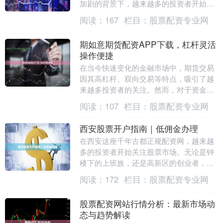
加剧的背景下，越来越多的投资者开始关
注股票配资这一杠杆工具。所谓股票配
阅读：
167
栏目：
股票配资专业网
资，是指配资平....
期如意期货配资APP下载，杠杆灵活
操作便捷
在当今快速变化的金融市场中，期货交易
因其高杠杆、双向交易等特点，吸引了越
来越多投资者的关注。然而，对于资金量
有限的投资者来说，如何以较小的本金参
阅读：
107
栏目：
股票配资专业网
与期货市场，同时....
西安股票开户指南｜低佣金办理
在西安这座千年古都正规配资网，越来越
多的投资者开始关注股票市场。无论是钟
楼下的上班族，还是高新区的创业者，都
希望找到一条高效、低成本的股票开户路
阅读：
172
栏目：
股票配资专业网
径。本文将为您详....
股票配资网站行情分析：最新市场动
态与趋势解读