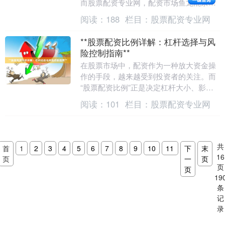
而股票配资专业网，配资市场鱼龙混杂，
如何选择正规平台、如何做好风险控制，
阅读：
188
栏目：
股票配资专业网
成为每位配资投资....
**股票配资比例详解：杠杆选择与风
险控制指南**
在股票市场中，配资作为一种放大资金操
作的手段，越来越受到投资者的关注。而
“股票配资比例”正是决定杠杆大小、影响
收益与风险的核心参数。本文将详细解析
阅读：
101
栏目：
股票配资专业网
股票配资比例的....
共
首
1
2
3
4
5
6
7
8
9
10
11
下
末
16
页
一
页
页
页
19
条
记
录