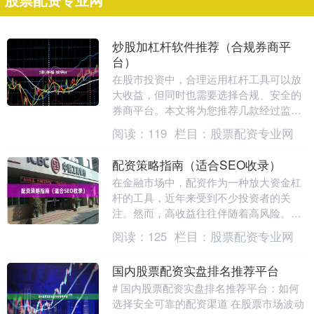
股票配资专业网
炒股加杠杆软件推荐（合规券商平
台）
在股市投资中，合理运用杠杆工具可以放
大收益，但同时也需要选择合规、安全的
券商平台。本文将为您推荐几款经过监管
认证的炒股加杠杆软件正规配资平台，帮
阅读：
119
栏目：
股票配资专业网
助您在风险可控的....
配资策略指南（适合SEO收录）
在金融市场中，配资作为一种放大资金杠
杆的工具，近年来受到不少投资者的关
注。然而，高收益往往伴随着高风险。本
文旨在提供一份适合SEO收录的配资策略
阅读：
125
栏目：
股票配资专业网
指南，帮助投资者....
国内股票配资实盘排名推荐平台
# 国内股票配资实盘排名推荐平台：如何
选择安全可靠的配资渠道 在股票市场波动