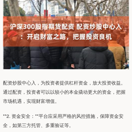
配资炒股中心入，为投资者提供杠杆资金，放大投资收益。
通过配资，投资者可以以较小的本金撬动更大的资金，把握
市场机遇，实现财富增值。
**2. 资金安全：**平台应采用严格的风控措施，保障资金安
全，如第三方托管、多重验证等。