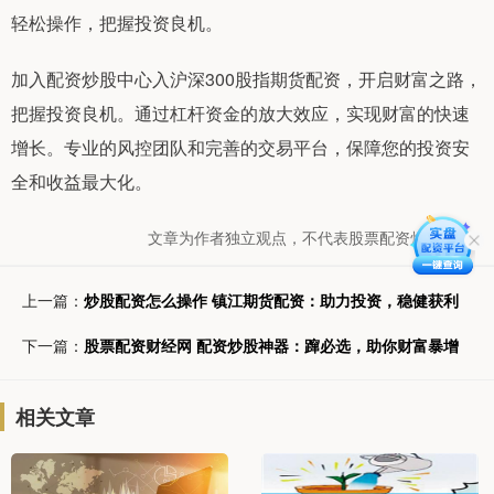
轻松操作，把握投资良机。
加入配资炒股中心入沪深300股指期货配资，开启财富之路，
把握投资良机。通过杠杆资金的放大效应，实现财富的快速
增长。专业的风控团队和完善的交易平台，保障您的投资安
全和收益最大化。
文章为作者独立观点，不代表股票配资炒股观点
上一篇：
炒股配资怎么操作 镇江期货配资：助力投资，稳健获利
下一篇：
股票配资财经网 配资炒股神器：蹿必选，助你财富暴增
相关文章