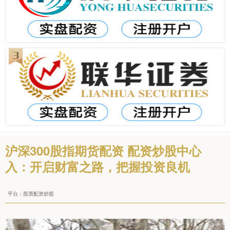
沪深300股指期货配资 配资炒股中心
入：开启财富之路，把握投资良机
平台：股票配资炒股