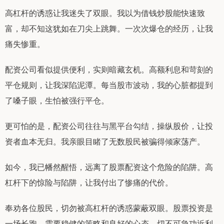
高杠杆的诱惑让我迷失了双眼。我以为借钱炒股能快速致
富，却不知这犹如在刀尖上跳舞。一次次爆仓的经历，让我
痛失惨重。
配资公司看似提供便利，实则暗藏玄机。高额利息和苛刻的
平仓规则，让我深陷泥潭。每当股市波动，我的心脏都提到
了嗓子眼，生怕被强行平仓。
更可怕的是，配资公司往往与黑平台勾结，操纵股价，让投
资者血本无归。我亲眼目睹了无数股民被骗得倾家荡产。
如今，我已幡然醒悟，远离了股票配资这个危险的陷阱。高
杠杆下的惊险与陷阱，让我付出了惨痛的代价。
奉劝各位股民，切勿被高杠杆的诱惑蒙蔽双眼。股票投资是
一场长跑，需要稳健的策略和良好的心态。切不可急功近利