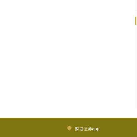
财盛证券app