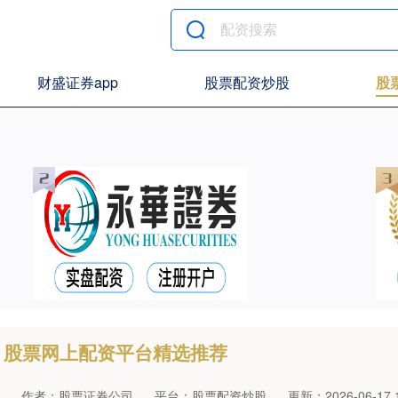
财盛证券app
股票配资炒股
股
股票网上配资平台精选推荐
作者：股票证券公司
平台：股票配资炒股
更新：2026-06-17 1