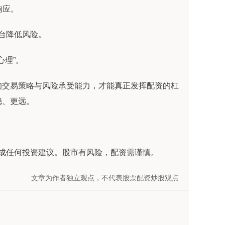
响应。
平台降低风险。
心理”。
的交易策略与风险承受能力，才能真正发挥配资的杠
稳、更远。
构成任何投资建议。股市有风险，配资需谨慎。
文章为作者独立观点，不代表股票配资炒股观点