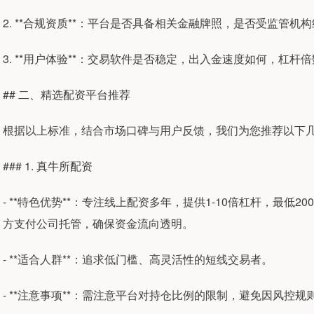
2. **合规资质**：平台是否具备相关金融牌照，是否受监管
3. **用户体验**：交易软件是否稳定，出入金速度如何，杠
## 二、精选配资平台推荐
根据以上标准，结合市场口碑与用户反馈，我们为您推荐以下
### 1. 真牛所配资
- **特色优势**：专注线上配资多年，提供1-10倍杠杆，最低
方支付公司托管，确保资金流向透明。
- **适合人群**：追求低门槛、高灵活性的短线交易者。
- **注意事项**：需注意平台对持仓比例的限制，避免因风控