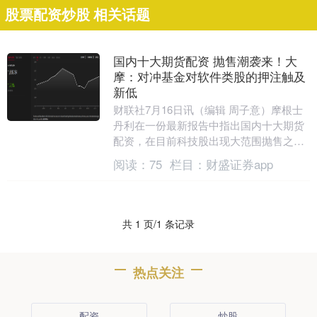
股票配资炒股 相关话题
国内十大期货配资 抛售潮袭来！大
摩：对冲基金对软件类股的押注触及
新低
财联社7月16日讯（编辑 周子意）摩根士
丹利在一份最新报告中指出国内十大期货
配资，在目前科技股出现大范围抛售之
际，上周全球对冲基金对美国软件类股的
阅读：
75
栏目：
财盛证券app
敞口触及多年来....
共 1 页/1 条记录
热点关注
配资
炒股